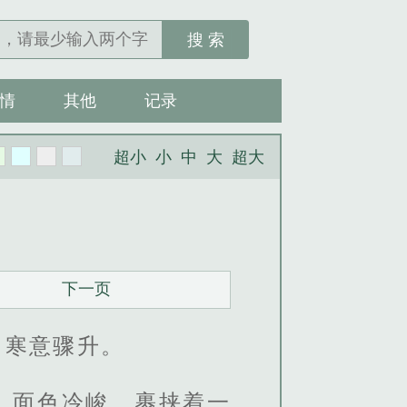
搜 索
情
其他
记录
超小
小
中
大
超大
下一页
、寒意骤升。
、面色冷峻，裹挟着一