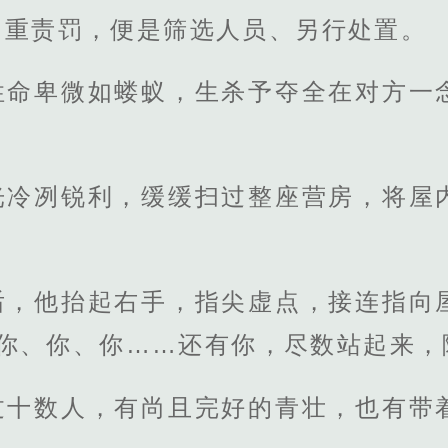
加重责罚，便是筛选人员、另行处置。
性命卑微如蝼蚁，生杀予夺全在对方一
光冷冽锐利，缓缓扫过整座营房，将屋
后，他抬起右手，指尖虚点，接连指向
你、你、你……还有你，尽数站起来，
过十数人，有尚且完好的青壮，也有带