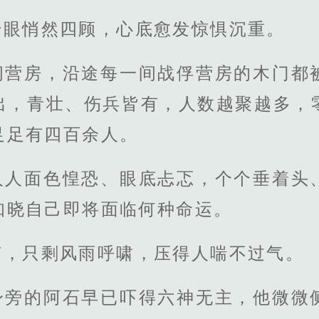
抬眼悄然四顾，心底愈发惊惧沉重。
间营房，沿途每一间战俘营房的木门都
出，青壮、伤兵皆有，人数越聚越多，
足足有四百余人。
人人面色惶恐、眼底忐忑，个个垂着头
知晓自己即将面临何种命运。
声，只剩风雨呼啸，压得人喘不过气。
身旁的阿石早已吓得六神无主，他微微