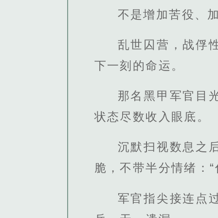
不是增加苦役、
乱世囚营，战俘
下一刻的命运。
那名黑甲军官目
状态尽数收入眼底。
沉默扫视数息之
脆，不带半分情绪：“
军官指尖接连点