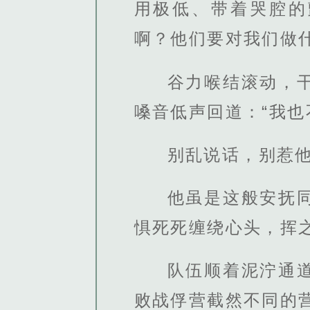
用极低、带着哭腔的
啊？他们要对我们做什
谷力喉结滚动，
嗓音低声回道：“我
别乱说话，别惹他
他虽是这般安抚
惧死死缠绕心头，挥
队伍顺着泥泞通
败战俘营截然不同的