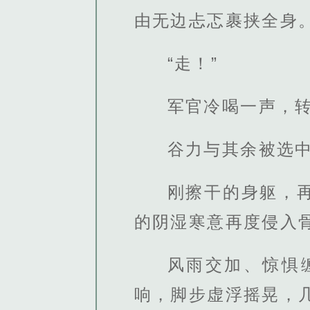
由无边忐忑裹挟全身
“走！”
军官冷喝一声，
谷力与其余被选
刚擦干的身躯，
的阴湿寒意再度侵入
风雨交加、惊惧
响，脚步虚浮摇晃，