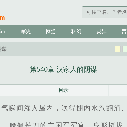
om
都市
军史
网游
科幻
灵异
言
阴谋
第540章 汉家人的阴谋
目录
寒气瞬间灌入屋内，吹得棚内水汽翻涌
甲、腰佩长刀的宁国军军官，身形挺拔