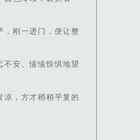
严，刚一进门，便让整
忑不安、惴惴惊惧地望
发凉，方才稍稍平复的