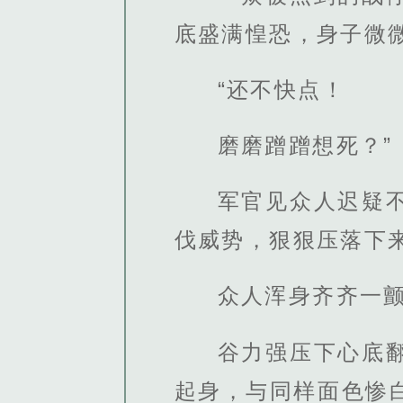
底盛满惶恐，身子微
“还不快点！
磨磨蹭蹭想死？”
军官见众人迟疑
伐威势，狠狠压落下
众人浑身齐齐一
谷力强压下心底
起身，与同样面色惨