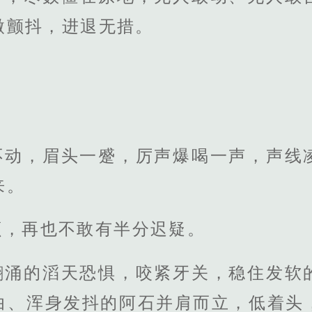
微颤抖，进退无措。
不动，眉头一蹙，厉声爆喝一声，声线
来。
颤，再也不敢有半分迟疑。
翻涌的滔天恐惧，咬紧牙关，稳住发软
白、浑身发抖的阿石并肩而立，低着头