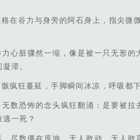
定格在谷力与身旁的阿石身上，指尖微微
谷力心脏骤然一缩，像是被一只无形的
间凝滞。
百骸疯狂蔓延，手脚瞬间冰凉，呼吸都
，无数恐怖的念头疯狂翻涌：是要被拉
难逃一死？
俘，尽数僵在原地，无人敢动、无人敢