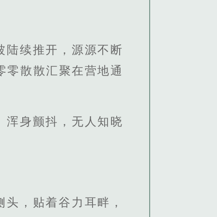
被陆续推开，源源不断
零零散散汇聚在营地通
、浑身颤抖，无人知晓
侧头，贴着谷力耳畔，