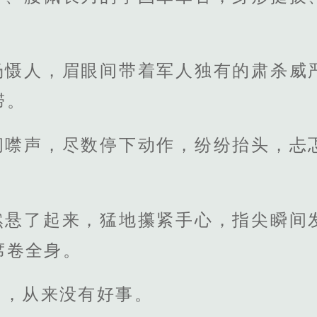
。
场慑人，眉眼间带着军人独有的肃杀威
滞。
间噤声，尽数停下动作，纷纷抬头，忐
然悬了起来，猛地攥紧手心，指尖瞬间
席卷全身。
门，从来没有好事。