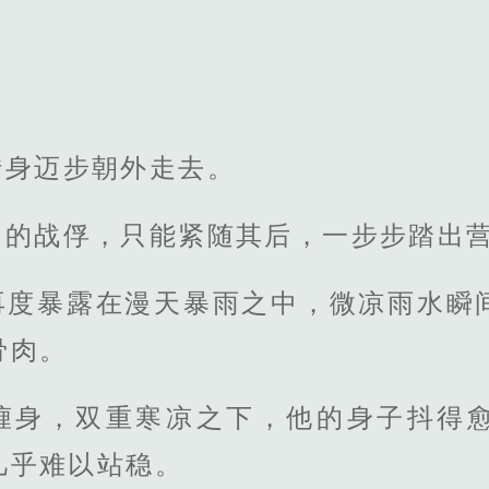
。
转身迈步朝外走去。
中的战俘，只能紧随其后，一步步踏出
再度暴露在漫天暴雨之中，微凉雨水瞬
骨肉。
缠身，双重寒凉之下，他的身子抖得
几乎难以站稳。