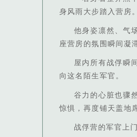
身风雨大步踏入营房
他身姿凛然、气
座营房的氛围瞬间凝
屋内所有战俘瞬
向这名陌生军官。
谷力的心脏也骤
惊惧，再度铺天盖地
战俘营的军官上