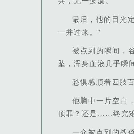
兵，无一遗漏。
最后，他的目光
一并过来。”
被点到的瞬间，
坠，浑身血液几乎瞬
恐惧感顺着四肢
他脑中一片空白
顶罪？还是……终究
一众被点到的战