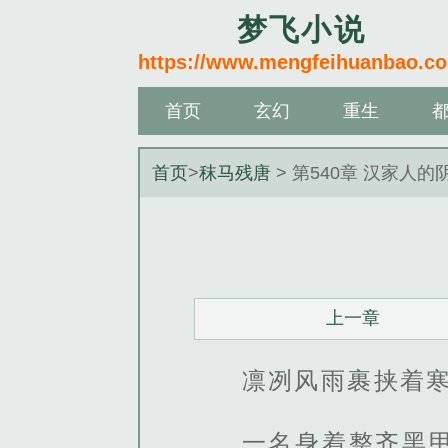
梦飞小说
https://www.mengfeihuanbao.c
首页
玄幻
重生
首页
>
秣马残唐
> 第540章 汉家人的
上一章
凛冽风雨裹挟着
一名身着整齐黑