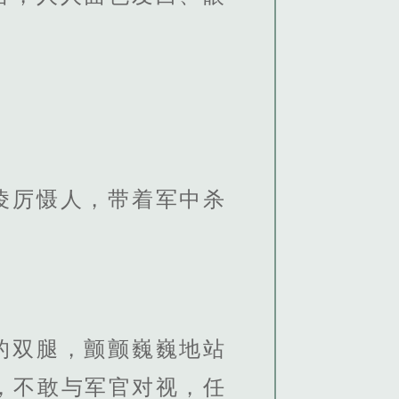
凌厉慑人，带着军中杀
的双腿，颤颤巍巍地站
，不敢与军官对视，任