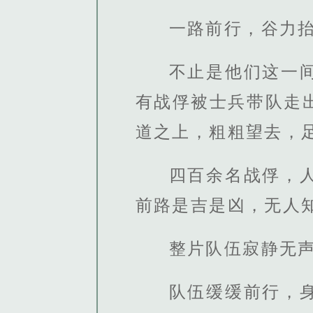
一路前行，谷力
不止是他们这一
有战俘被士兵带队走
道之上，粗粗望去，
四百余名战俘，
前路是吉是凶，无人
整片队伍寂静无
队伍缓缓前行，