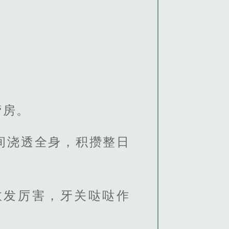
营房。
间浇透全身，积攒整日
愈发厉害，牙关哒哒作