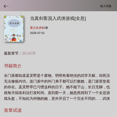
加入书架
当真剑客混入武侠游戏[全息]
重点色虎鲸
/著
2026-07-01
最新章节：
第180章
书籍简介
全门派都知道孟灵野是个废物。明明有着绝佳的武学天赋，却死活
无法修炼内功。连门派中的外门弟子都可以打败她，是门派里垫底
的存在。孟灵野早已习惯这样的日子。她不能下山，长日无聊，也
就每天练练剑法打发时间。直到那一天，她忽然得到了一个全息游
戏头盔，不知此为何物的她，意外开启了一个完全不同的……武侠
世界。那个世界快意恩仇，鲜衣怒马。最重要的是，她才发现，那
个世界的内功心法，她居然可以在现实中修炼……于是——江湖第
首章试读
一剑，下山。