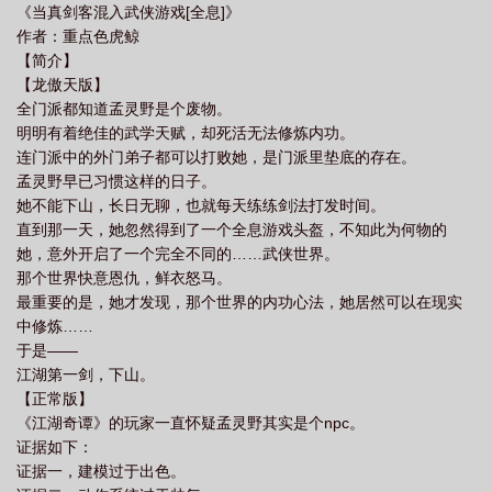
《当真剑客混入武侠游戏[全息]》
作者：重点色虎鲸
【简介】
【龙傲天版】
全门派都知道孟灵野是个废物。
明明有着绝佳的武学天赋，却死活无法修炼内功。
连门派中的外门弟子都可以打败她，是门派里垫底的存在。
孟灵野早已习惯这样的日子。
她不能下山，长日无聊，也就每天练练剑法打发时间。
直到那一天，她忽然得到了一个全息游戏头盔，不知此为何物的
她，意外开启了一个完全不同的……武侠世界。
那个世界快意恩仇，鲜衣怒马。
最重要的是，她才发现，那个世界的内功心法，她居然可以在现实
中修炼……
于是——
江湖第一剑，下山。
【正常版】
《江湖奇谭》的玩家一直怀疑孟灵野其实是个npc。
证据如下：
证据一，建模过于出色。