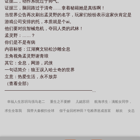
证据二，动作系统过于帅气。
证据三，脑回路过于清奇……拿着秘籍她是真练啊！
当世界公告再次刷出孟灵野的名字，玩家们纷纷表示这家伙肯定是
游戏公司安排的托，本质就是个ai。
他们要对抗智械危机，夺回人类的武林！
孟灵野：……？
你们是不是有病
内容标签：江湖爽文轻松沙雕全息
主角视角孟灵野谢青琅
其它：全息，网游，武侠
一句话简介：狼王误入哈士奇的世界
立意：热爱生活，永不放弃
（查看全部）
────────────────────────────...
幸福人生苏玥马强马老二
重生之不要醉
儿媳苏玥
航海求生：满船女同学，
求生全靠我
我带大秦横扫全球
假千金回村种田？屯粮养崽成首富
献欢
女总
裁求我带她修仙？
许我明珠
[ABO]片场游戏(H)
韫色
禁欲的双修大法
我
的极品娇妻
ABO垂耳执事
魔幻手机：开局拿下黄眉和傻妞
龙族：路明非的街
头歌手女友
瘾
今日宜偏爱
满级大佬五岁半，炼丹御兽成团宠
帝女多娇