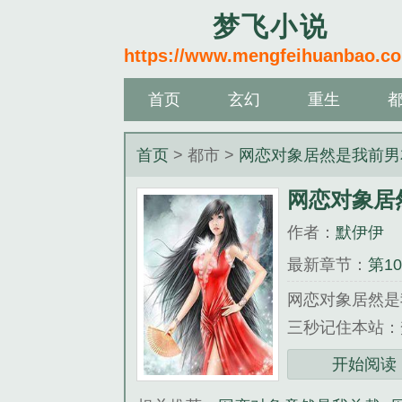
梦飞小说
https://www.mengfeihuanbao.c
首页
玄幻
重生
首页
> 都市 >
网恋对象居然是我前男
网恋对象居
作者：
默伊伊
最新章节：
第1
网恋对象居然是
三秒记住本站：梦飞小
《网恋对象居然
开始阅读