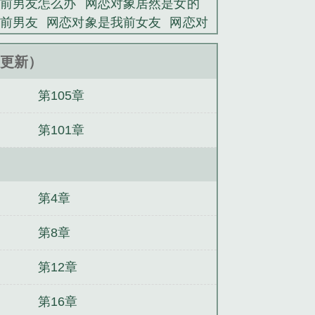
前男友怎么办
网恋对象居然是女的
前男友
网恋对象是我前女友
网恋对
对象居然是我死对头全文免费阅读
网
女友
网恋对象居然是我死对头免费阅
10更新）
书了
穿书后无CP男主叫我夫君
对照
第105章
裁别虐了，夫人已经签了离婚书
（聊
矜贵的小娇夫
起源之劫
蓄意接近你
第101章
综影视同人）综影视之再世妖妃
是怪
第4章
第8章
第12章
第16章