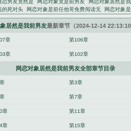
网恋男友竟然是
网恋对象竟是前男友
网恋对象居然是我
我的死对头
网恋对象是前任他哥免费阅读无
网恋对象是
是他
网恋对象竟然是我新总监
网恋对象是我前夫
网恋
对象是我前任
网恋对象是前夫[abo
发现网恋对象是前
象居然是我前男友
最新章节（2024-12-14 22:13:
爷的小祖宗又甜又飒
成了吸血鬼的食粮
和老板一起穿
07章
第106章
来
触碰解锁系统功能[天灾]
恶毒女配，但创飞剧情
总
重生黑道大佬，差点被系统玩死
（影视同人）涂山璟！
03章
第102章
）成为我推乱步的猫
流放前，她搬空京城权贵库房
（
网恋对象居然是我前男友全部章节目录
2章
第3章
6章
第7章
0章
第11章
4章
第15章