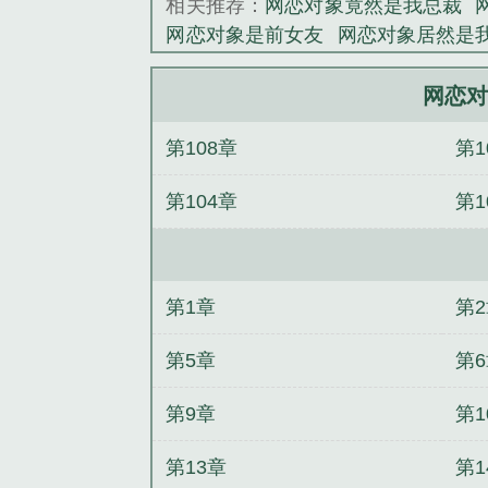
相关推荐：
网恋对象竟然是我总裁
网恋对象是前女友
网恋对象居然是
象是我前任gl全文阅读
网恋对象竟
恋对象是我前任gl豆浆蘸油条
网恋
网恋对
读
网恋对象是前任gl
重生逆袭：陆
第108章
第1
组小反派的亲妈重生后杀疯了
等春
斋同人）当杀手模拟器角色在聊斋
第104章
第1
穿越兽世搞基建
暗夜
（综漫同人
物，也是爱人[丧尸]
第1章
第
第5章
第
第9章
第1
第13章
第1