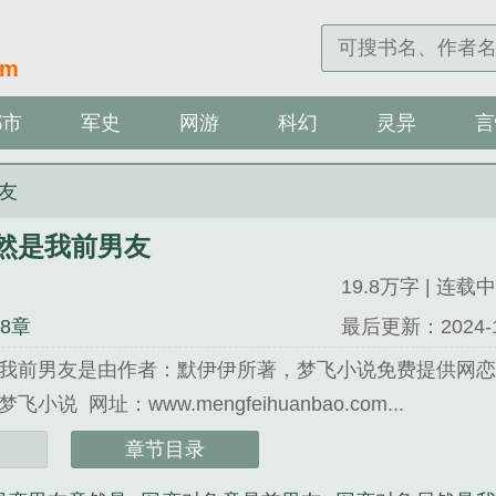
om
都市
军史
网游
科幻
灵异
言
友
然是我前男友
19.8万字 | 连载中
08章
最后更新：2024-12-
我前男友是由作者：默伊伊所著，梦飞小说免费提供网
说 网址：www.mengfeihuanbao.com...
是我前男友》是默伊伊精心创作的都市类小说。
章节目录