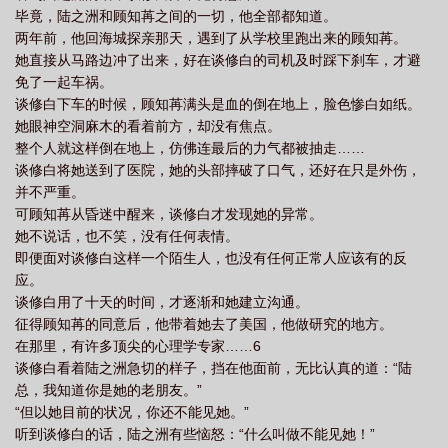
毕竟，陆之洲和顾知苒之间的一切，他全部都知道。
卿
男主叫顾之洲的
两年前，他回海城探亲那天，遇到了从学校里跑出来的顾知苒。
她直接从马路边冲了出来，好在谈修白的司机及时踩下刹车，才避
免了一起车祸。
谈修白下车的时候，顾知苒满头是血的倒在地上，脸色惨白如纸。
她眼神空洞麻木的看着前方，却没有焦点。
整个人就这样倒在地上，仿佛连最后的力气都被抽走……
谈修白将她送到了医院，她的头部摔破了口气，还好在只是外伤，
并不严重。
可顾知苒从昏迷中醒来，谈修白才发现她的异常。
她不说话，也不笑，没有任何表情。
即便面对谈修白这样一个陌生人，也没有任何正常人应该有的反
应。
谈修白用了十天的时间，才逐渐和她建立沟通。
征得顾知苒的同意后，他带着她去了美国，他做研究的地方。
在那里，有许多顶尖的心理学专家……6
谈修白看着陆之洲急切的样子，挡在他面前，无比认真的道：“陆
总，我知道你是她的老朋友。”
“但以她目前的状况，你还不能见她。”
听到谈修白的话，陆之洲有些恼怒：“什么叫做不能见她！”