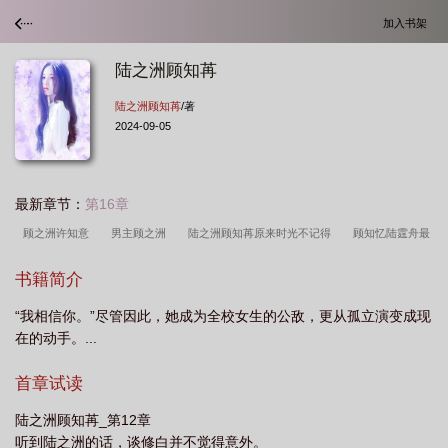
加入书架
陆之洲顾知苒
陆之洲顾知苒
/著
2024-09-05
最新章节：
第16章
顾之洲许知意
男主顾之洲
陆之洲顾知苒原来时光不记得
顾知忆陆霆舟最
新章节
陆之洲顾知苒原来时光不记得笔趣阁
顾知夏陆寒霆全文免费阅读
顾
书籍简介
之洲是什么
顾之洲免费阅读
男主叫顾知州
顾知晓陆以恒免费阅读
陆之
“我相信你。”尽管因此，她成为全校女生的公敌，更从孤立演变成现
洲顾知苒是哪部里的人
顾之洲
陆之洲顾知苒结局
顾之洲的
陆之洲顾知
在的动手。...
苒免费阅读
顾知知路
顾知忆陆霆舟免费阅读
陆之洲顾知苒后续
顾知夏
陆北琛
陆之洲顾知苒免费阅读全文笔趣阁
陆知初顾城
陆之洲顾知苒最新章
首章试读
节更新内容
顾知州
顾知晓陆以恒全文免费阅读
陆知顾薄
顾知忆陆霆舟
陆之洲顾知苒_第12章
最新章节免费阅读
男主叫顾之洲
陆之洲顾知苒免费阅读全文
顾知知陆
听到陆之洲的话，谈修白并不觉得意外。