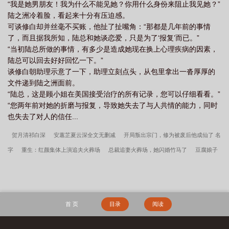
“我是她男朋友！我为什么不能见她？你用什么身份来阻止我见她？”
陆之洲冷着脸，看起来十分有压迫感。
可谈修白却并丝毫不买账，他扯了扯嘴角：“那都是几年前的事情
了，而且据我所知，陆总和她谈恋爱，只是为了‘报复’而已。”
“当初陆总所做的事情，有多少是造成她现在换上心理疾病的因素，
陆总可以回去好好回忆一下。”
谈修白朝助理示意了一下，助理立刻点头，从包里拿出一沓厚厚的
文件递到陆之洲面前。
“陆总，这是顾小姐在美国接受治疗的所有记录，您可以仔细看看。”
“您两年前对她的折磨与报复，导致她失去了与人共情的能力，同时
也失去了对人的信任...
贺月清祁白深
安蕙芷夏云深全文无删减
开局叛出宗门，修为被废后他成仙了 名
字
重生：红颜集体上演追夫火葬场
总裁追妻火葬场，她闪婚竹马了
豆腐娘子
的掌家日常
黄牛也有春天
替闺蜜背锅后
谋生
我，爽文大男主，能受 的
气？
盛宠闪婚：腹黑老公请节制在线
僵约：五雷降鬼，马小玲求我别走
畅读
被嫡姐换亲后，我入宫当皇后
追你时装高冷，我选呆萌校花你哭啥最新章节
我想
首 页
目录
阅读
我会一直孤独小编推荐
精选篇章 反击奇葩一家人
隐婚老公是巨星小说在线
君
玄烨庄曦和小说免费
江宥齐路蓁蓁全文
孟听澜墨淮琛在线
夫人她以德服人