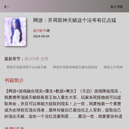
加入书架
网游：开局双神天赋这个法爷有亿点猛
是只蚊子
/著
2024-09-04
最新章节：
第159章 全胜
网游开局获得两个sss级天赋
网游开局获得神级天赋在线阅读
网游之开局神
级双神级天赋
网游开局我有神级天赋
网游开局获得双神职业
开局双神
书籍简介
体
网游开局双天赋我
网游开局主神级天赋法师克星是谁
网游之开局双神职
【网游+游戏融合现实+重生+数据+爽文】《天启》游戏降临现实，
业
网游之双神级天赋
网游开局获得超神级双天赋
开局双s天赋
网游开
韩萧携带顶级天赋暗夜君王加入重生大军。玩家杀死怪物就可以提
局获得神级天赋电子书
第一章开局双神威?
开局sss天赋
网游开局获得神
取寿命，并且可以将能力提取到现实！上一世，韩萧拖着一个累赘
天赋
网游开局神级天赋张奕
成为全球前百顶尖强者，最终却被自己最信任之人背刺，提取自己
的顶尖天赋，送给一个当红流量明星…….重活一世，韩萧要弥补遗
憾。横扫世间一切敌！神级君主就此诞生，亿万骸骨铺路，踏上巅