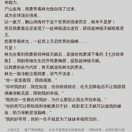
奇能力。
尸山血海，韩萧带着林允独自闯了过来。
成为全球顶尖强者。
以一敌万，翻山倒海对于这个世界的强者而言，根本不是梦！
而且韩萧最近还发现了一处神级遗址迷宫，获得超神级天赋暗夜君
王。
想要带着林允，一起登上天启世界的巅峰…….
可是！
林允在看到韩萧获得神级天赋后，直接给韩萧灌下毒药【七步软骨
散】，用剔骨锤生生挖开韩萧胸膛，提取超神级天赋。
以韩萧的命为代价，将天赋送给林允的男友。
林允一脸冷酷注视韩萧，语气平淡道：
“你一直宠着我，我很感激。”
“你对我的好，我也知道，但你错就错在，在天启降临后不让我跟我
偶像张帆见面，限制我的幸福。”
“既然你一生都在对我好，为什么要阻止我去寻找幸福。”
“你的死可以帮助我和张帆重归于好，暗影君王天赋可以做我的嫁
妆，助力张帆登顶巅峰。”
“我的好哥哥，你的一生不就是为了妹妹幸福而活的...
上场为王
炼尸系的崛起
从女子监狱走出的修仙者
NBA传奇：从科比第六冠