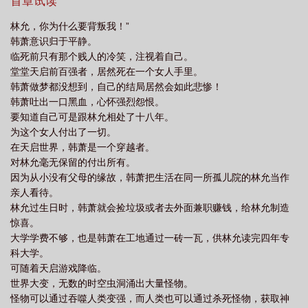
峰王座。韩萧一人即是百万大军……
首章试读
林允，你为什么要背叛我！”
韩萧意识归于平静。
临死前只有那个贱人的冷笑，注视着自己。
堂堂天启前百强者，居然死在一个女人手里。
韩萧做梦都没想到，自己的结局居然会如此悲惨！
韩萧吐出一口黑血，心怀强烈怨恨。
要知道自己可是跟林允相处了十八年。
为这个女人付出了一切。
在天启世界，韩萧是一个穿越者。
对林允毫无保留的付出所有。
因为从小没有父母的缘故，韩萧把生活在同一所孤儿院的林允当作
亲人看待。
林允过生日时，韩萧就会捡垃圾或者去外面兼职赚钱，给林允制造
惊喜。
大学学费不够，也是韩萧在工地通过一砖一瓦，供林允读完四年专
科大学。
可随着天启游戏降临。
世界大变，无数的时空虫洞涌出大量怪物。
怪物可以通过吞噬人类变强，而人类也可以通过杀死怪物，获取神