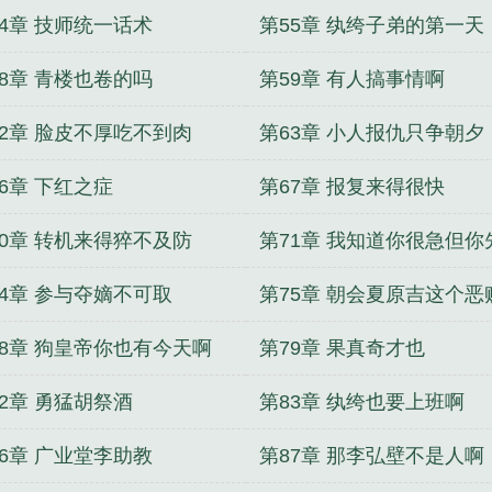
54章 技师统一话术
第55章 纨绔子弟的第一天
58章 青楼也卷的吗
第59章 有人搞事情啊
62章 脸皮不厚吃不到肉
第63章 小人报仇只争朝夕
6章 下红之症
第67章 报复来得很快
70章 转机来得猝不及防
第71章 我知道你很急但你
急
74章 参与夺嫡不可取
第75章 朝会夏原吉这个恶
78章 狗皇帝你也有今天啊
第79章 果真奇才也
82章 勇猛胡祭酒
第83章 纨绔也要上班啊
86章 广业堂李助教
第87章 那李弘壁不是人啊