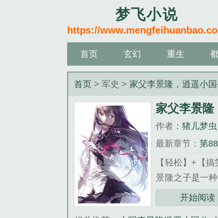
梦飞小说
https://www.mengfeihuanbao.c
首页
玄幻
重生
首页
> 军史 >
家父李景隆，逍遥小国
家父李景隆
作者：
猪儿梦虫
最新章节：
第8
【轻松】+【搞
景隆之子是一种
李景隆此獠最大
开始阅读
帝陵，朕要疏浚