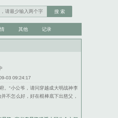
搜 索
情
其他
记录
中
03 09:24:17
府。“小公爷，请问穿越成大明战神李
始并不怎么好，好在棍棒底下出慈父，
堂。朱棣:“朕要营建新都，朕要修建
师北伐蒙元……”太子朱高炽:“别想