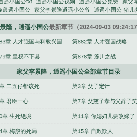
逍遥小国公txt
逍遥小国公视频
逍遥小国公免费
家父
部尚书夏元吉:“陛下不可穷兵黩武，好大喜功！”幸进佞臣
隆逍遥小国公
家父李景隆逍遥小公爷
逍遥小国公 猪儿
》，可助陛下成就千古一帝……”众人:“嗟乎！这个天杀的佞
国公番茄
逍遥小国公无错
逍遥小国公百度百科
逍遥小国
逍遥小国公》是猪儿梦虫精心创作的军史类小说。
公
逍遥小国公 第854章
逍遥小国公纵横
逍遥小国公
景隆，逍遥小国公
最新章节（2024-09-03 09:24:
遥小国公
逍遥小国公动漫39
逍遥小国公29集
逍遥小国
883章 人才强国与科教兴国
第882章 人才强国战略
逍遥小国公
逍遥小国公57
逍遥小国公笔趣阁
家父
妻逆袭后带崽暴富了
错嫁高门，主母难当
无敌百亿年前
79章 皇权不下县
第878章 麓川之战
蜜爆红娱乐圈
天荒战纪Ⅱ
外室独宠？退婚另嫁世子爷请
修炼我摆烂，满宗畜生横压诸天
过分！父皇他居然开挂
家父李景隆，逍遥小国公全部章节目录
板！
悟性逆天，禁足藏经阁八十载
2章 二五仔都该死
第3章 父子定计
6章 君臣一心
第7章 父慈子孝与父辞子
0章 生死绝境
第11章 你媳妇儿要改嫁了
14章 梅殷的死局
第15章 自欺欺人