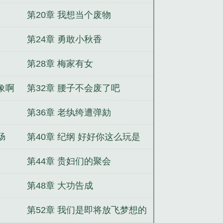
第20章 我想当个废物
第24章 勇敢小秋香
第28章 梅家有女
象啊
第32章 腰子不会废了吧
第36章 老纨绔遭弹劾
肠
第40章 纪纲 好好你这么玩是
吧
第44章 贵妇们的聚会
第48章 大功告成
第52章 我们是即将放飞梦想的