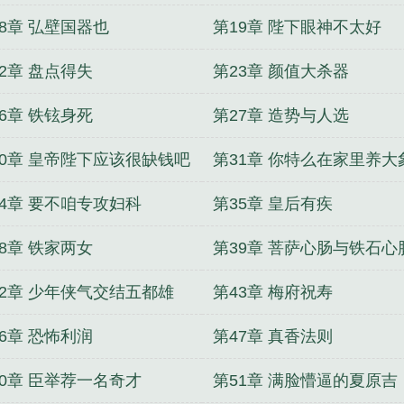
18章 弘壁国器也
第19章 陛下眼神不太好
2章 盘点得失
第23章 颜值大杀器
6章 铁铉身死
第27章 造势与人选
30章 皇帝陛下应该很缺钱吧
第31章 你特么在家里养大
34章 要不咱专攻妇科
第35章 皇后有疾
8章 铁家两女
第39章 菩萨心肠与铁石心
42章 少年侠气交结五都雄
第43章 梅府祝寿
6章 恐怖利润
第47章 真香法则
50章 臣举荐一名奇才
第51章 满脸懵逼的夏原吉