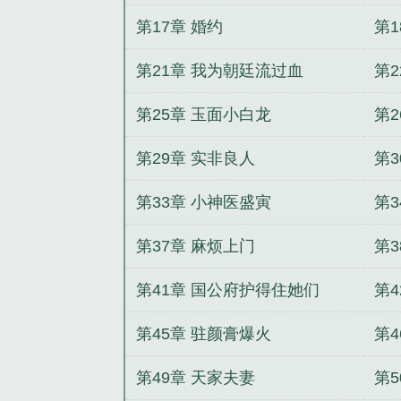
第17章 婚约
第
第21章 我为朝廷流过血
第2
第25章 玉面小白龙
第2
第29章 实非良人
第
第33章 小神医盛寅
第
第37章 麻烦上门
第3
第41章 国公府护得住她们
第
第45章 驻颜膏爆火
第4
第49章 天家夫妻
第