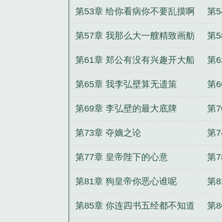
第53章 给你看病你不要乱摸啊
第
第57章 我那么大一艘精致画舫
第
呢
第61章 郑公有没有兴趣开大船
第
啊
第65章 我李弘壁算无遗策
第6
第69章 李弘壁的最大底牌
第
第73章 夺嫡之论
第
第77章 皇帝陛下的心意
第
第81章 狗皇帝你恶心谁呢
第
第85章 你连四书五经都不知道
第