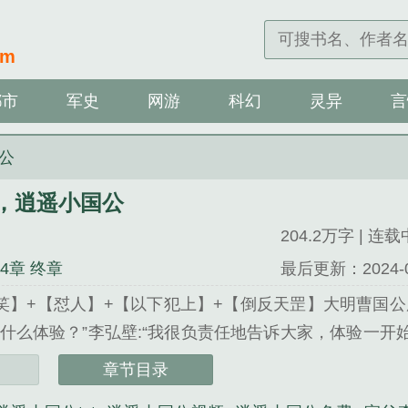
om
都市
军史
网游
科幻
灵异
言
公
，逍遥小国公
204.2万字 | 连载
84章 终章
最后更新：2024-09-
笑】+【怼人】+【以下犯上】+【倒反天罡】大明曹国公
什么体验？”李弘壁:“我很负责任地告诉大家，体验一开
的优点就是听话，要是你把他揍得嗷嗷叫……”大明永乐朝
章节目录
大运河，朕要编纂永乐大典，朕要郑和下西洋，朕还要挥