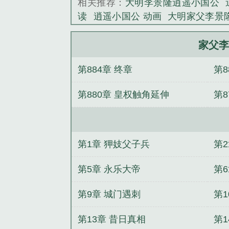
相关推荐：
大明李景隆逍遥小国公
了，没钱！”户
读
逍遥小国公 动画
大明家父李景
有一《万国堪舆图
国公百度
逍遥小国公顶点
逍遥小
《家父李景隆，
小国公 正版
家父李景隆逍遥小国
家父李
TXT
逍遥小国公36
家父李景隆 逍
第884章 终章
第
遥小国公百科
逍遥小国公TXT免费
婚？九龙拉棺到你家
八零：锦鲤娇
第880章 皇权触角延伸
第8
九天玄帝
归港有雨
退婚后我靠闺
了
小京官之女养家日常
狱医
徒弟
间燃翻天！
神诡世界，我有简化面
第1章 狎妓父子兵
第
第5章 永乐大帝
第
第9章 城门遇刺
第1
第13章 昔日真相
第