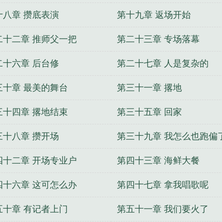
十八章 攒底表演
第十九章 返场开始
二十二章 推师父一把
第二十三章 专场落幕
二十六章 后台修
第二十七章 人是复杂的
三十章 最美的舞台
第三十一章 撂地
三十四章 撂地结束
第三十五章 回家
三十八章 攒开场
第三十九章 我怎么也跑偏
四十二章 开场专业户
第四十三章 海鲜大餐
四十六章 这可怎么办
第四十七章 拿我唱歌呢
五十章 有记者上门
第五十一章 我们要火了