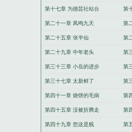
第十七章 为德芸社站台
第
第二十一章 凤鸣九天
第
第二十五章 张半仙
第
第二十九章 中年老头
第
第三十三章 小岳的进步
第
第三十七章 太新鲜了
第
第四十一章 烧饼的毛病
第
第四十五章 没被折腾走
第
第四十九章 您这是贱
第