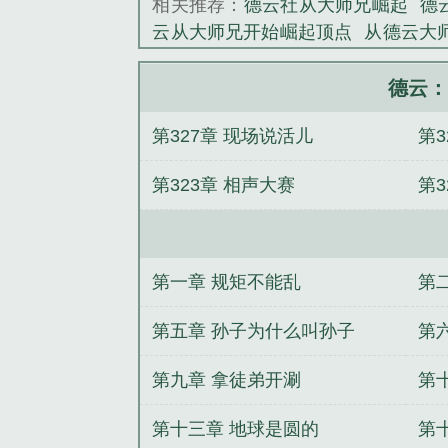
相关推荐：
德云社从大师兄崛起
德
云从大师兄开始崛起顶点
从德云大
德云从大师兄开始崛起 红色水牛 著
徳云从大师兄崛起
德云从大师兄开
德云：
兄
徳云从大师兄开始
德云 从大师
第327章 现场说活儿
第3
开始崛起 红色水牛
德云从大师兄
后，我逼疯了顾爷和他的白月光
尘
第323章 相声大赛
第
网
相亲误嫁：闪婚老公超有钱
鸿
震惊宇宙
边吃瓜，边修仙，法宝捡
修仙十年，下山横推一切
第一章 规矩不能乱
第
第五章 孙子为什么叫孙子
第
第九章 拿徒弟开涮
第
第十三章 地球是圆的
第