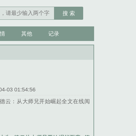
搜 索
情
其他
记录
03 01:54:56
德云：从大师兄开始崛起全文在线阅