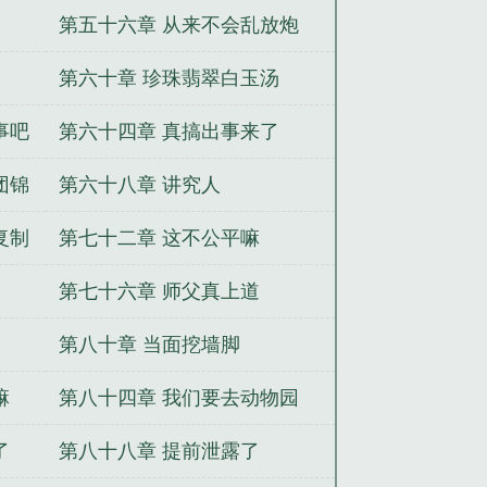
第五十六章 从来不会乱放炮
第六十章 珍珠翡翠白玉汤
事吧
第六十四章 真搞出事来了
团锦
第六十八章 讲究人
复制
第七十二章 这不公平嘛
第七十六章 师父真上道
第八十章 当面挖墙脚
嘛
第八十四章 我们要去动物园
了
第八十八章 提前泄露了